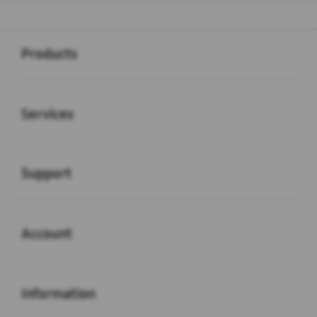
Buka
Footer Navigation
Products
Buka
Services
Buka
Support
Buka
Account
Buka
Information